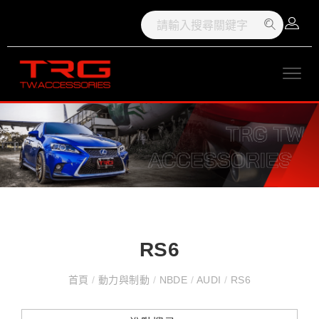
RS6
首頁
/
動力與制動
/
NBDE
/
AUDI
/
RS6