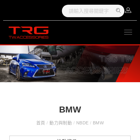
BMW
首頁
/
動力與制動
/
NBDE
/
BMW