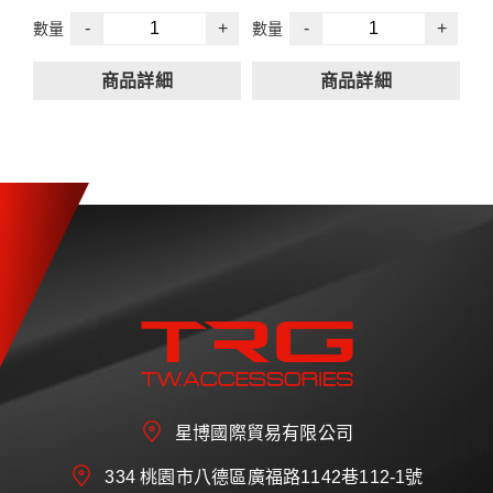
-
+
-
+
數量
數量
規格
泰國設計和製造
規格
泰國設計和製造
ABS材質製成
杜邦 2k 彩色符合國際
ABS材質製成
杜邦 2k 彩色符合國際
商品詳細
商品詳細
標準
標準
※重要提醒:於TRG台灣總
※重要提醒:於TRG台灣總
內容含
內容含
部以外經銷商、廠商安裝
部以外經銷商、廠商安裝
前裙
前裙
皆會有國內運費產生。
皆會有國內運費產生。
側群
側群
後裙帶假排氣飾管
後裙帶假排氣飾管
單價未含5%營業稅
單價未含5%營業稅
本賣場下單一律需開立發
本賣場下單一律需開立發
票
票
星博國際貿易有限公司
334 桃園市八德區廣福路1142巷112-1號