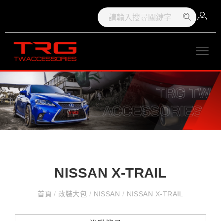
NISSAN X-TRAIL
首頁
/
改裝大包
/
NISSAN
/
NISSAN X-TRAIL