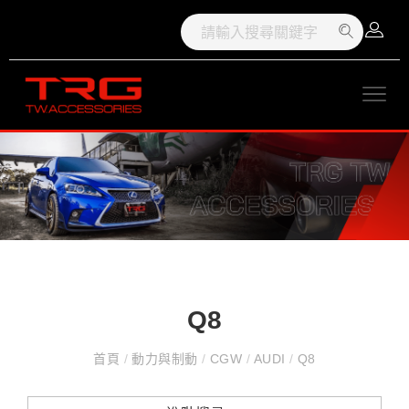
Q8
首頁
/
動力與制動
/
CGW
/
AUDI
/
Q8