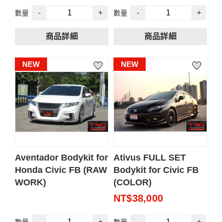
規格
規格
-
+
-
+
數量
數量
FRP材質製成
泰國設計和製造
FRP材質製成
泰國設計和製造
素材件
素材件
商品詳細
商品詳細
內容含
內容含
※重要提醒:於TRG台灣總
※重要提醒:於TRG台灣總
前保桿
前保桿
部以外經銷商、廠商安裝
部以外經銷商、廠商安裝
NEW
NEW
側裙
側裙
皆會有國內運費產生。
皆會有國內運費產生。
後保桿+尾飾管*3
後保桿
後中央LED指示燈
單價未含5%營業稅
單價未含5%營業稅
煞車燈LED指示燈
本賣場下單一律需開立發
本賣場下單一律需開立發
票
票
📩 由於 FRP 安裝涉及精
📩 由於 FRP 安裝涉及精
Aventador Bodykit for
Ativus FULL SET
密工序與客製化細節，想
密工序與客製化細節，想
Honda Civic FB (RAW
Bodykit for Civic FB
了解價格請透過以下頻道
了解價格請透過以下頻道
WORK)
(COLOR)
聯繫，
聯繫，
NT$38,000
讓我們能針對您的愛車狀
讓我們能針對您的愛車狀
況提供最即時、專業的諮
況提供最即時、專業的諮
規格
-
+
-
+
數量
數量