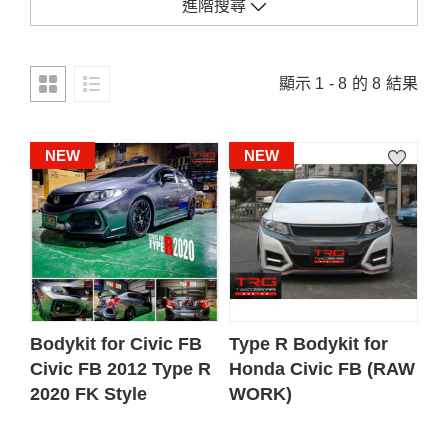
進階搜尋
顯示 1 - 8 的 8 結果
NEW
NEW
Bodykit for Civic FB
Type R Bodykit for
Civic FB 2012 Type R
Honda Civic FB (RAW
2020 FK Style
WORK)