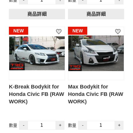
詢：
詢：
FRP材質製成
泰國設計和製造
規格
泰國設計和製造
素材件
ABS材質製成
杜邦 2k 彩色符合國際
商品詳細
商品詳細
FB粉絲團：[TRG TW
FB粉絲團：[TRG TW
內容含
標準
※重要提醒:於TRG台灣總
※重要提醒:於TRG台灣總
Accessories 台灣 Taiwan]
Accessories 台灣 Taiwan]
前保桿
內容含
部以外經銷商、廠商安裝
部以外經銷商、廠商安裝
Instagram (IG)：
Instagram (IG)：
NEW
NEW
側裙
前裙
皆會有國內運費產生。
皆會有國內運費產生。
[trgtaiwan]
[trgtaiwan]
後保桿
側群
官方 LINE@：[@trgtw]
官方 LINE@：[@trgtw]
後裙帶假排氣飾管
單價未含5%營業稅
單價未含5%營業稅
本賣場下單一律需開立發
本賣場下單一律需開立發
票
票
📩 由於 FRP 安裝涉及精
K-Break Bodykit for
Max Bodykit for
密工序與客製化細節，想
Honda Civic FB (RAW
Honda Civic FB (RAW
了解價格請透過以下頻道
WORK)
WORK)
聯繫，
讓我們能針對您的愛車狀
況提供最即時、專業的諮
規格
規格
-
+
-
+
數量
數量
詢：
FRP材質製成
泰國設計和製造
FRP材質製成
泰國設計和製造