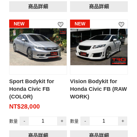
素材件
素材件
商品詳細
商品詳細
FB粉絲團：[TRG TW
內容含
內容含
※重要提醒:於TRG台灣總
※重要提醒:於TRG台灣總
Accessories 台灣 Taiwan]
前保桿
前保桿
部以外經銷商、廠商安裝
部以外經銷商、廠商安裝
Instagram (IG)：
NEW
NEW
側裙
側裙
皆會有國內運費產生。
皆會有國內運費產生。
[trgtaiwan]
後保桿
後保桿
官方 LINE@：[@trgtw]
後中央LED指示燈
單價未含5%營業稅
單價未含5%營業稅
煞車燈LED指示燈
本賣場下單一律需開立發
本賣場下單一律需開立發
票
票
📩 由於 FRP 安裝涉及精
📩 由於 FRP 安裝涉及精
Sport Bodykit for
Vision Bodykit for
密工序與客製化細節，想
密工序與客製化細節，想
Honda Civic FB
Honda Civic FB (RAW
了解價格請透過以下頻道
了解價格請透過以下頻道
(COLOR)
WORK)
聯繫，
聯繫，
NT$28,000
讓我們能針對您的愛車狀
讓我們能針對您的愛車狀
況提供最即時、專業的諮
況提供最即時、專業的諮
規格
-
+
-
+
數量
數量
詢：
詢：
規格
泰國設計和製造
FRP材質製成
泰國設計和製造
ABS材質製成
杜邦 2k 彩色符合國際
素材件
商品詳細
商品詳細