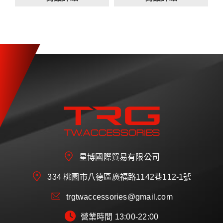
FB粉絲團：[TRG TW
FB粉絲團：[TRG TW
標準
內容含
※重要提醒:於TRG台灣總
※重要提醒:於TRG台灣總
Accessories 台灣 Taiwan]
Accessories 台灣 Taiwan]
內容含
前保桿
部以外經銷商、廠商安裝
部以外經銷商、廠商安裝
Instagram (IG)：
Instagram (IG)：
前裙
側裙
皆會有國內運費產生。
皆會有國內運費產生。
[trgtaiwan]
[trgtaiwan]
側群
後保桿
官方 LINE@：[@trgtw]
官方 LINE@：[@trgtw]
後裙帶假排氣飾管
單價未含5%營業稅
單價未含5%營業稅
本賣場下單一律需開立發
本賣場下單一律需開立發
票
票
📩 由於 FRP 安裝涉及精
密工序與客製化細節，想
了解價格請透過以下頻道
聯繫，
星博國際貿易有限公司
讓我們能針對您的愛車狀
況提供最即時、專業的諮
334 桃園市八德區廣福路1142巷112-1號
詢：
trgtwaccessories@gmail.com
FB粉絲團：[TRG TW
營業時間 13:00-22:00
Accessories 台灣 Taiwan]