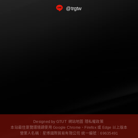
Instagram (IG)：
@trgtw
[trgtaiwan]
官方 LINE@：[@trgtw]
Designed by
GTUT
網站地圖
隱私權政策
本站最佳瀏覽環境請使用 Google Chrome、Firefox 或 Edge 以上版本
營業人名稱：星博國際貿易有限公司
統一編號：69635491