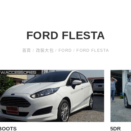
FORD FLESTA
首頁
/
改裝大包
/
FORD
/
FORD FLESTA
BOOTS
5DR