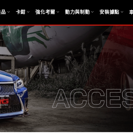
裝品
卡鉗
強化考爾
動力與制動
安裝據點