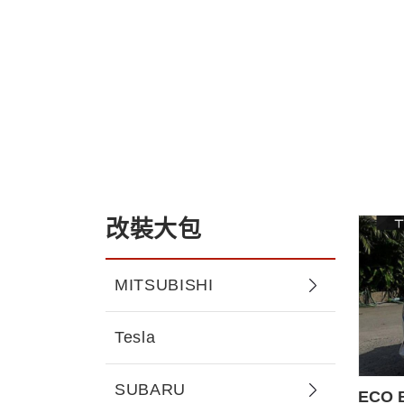
改裝大包
MITSUBISHI
Tesla
SUBARU
ECO 