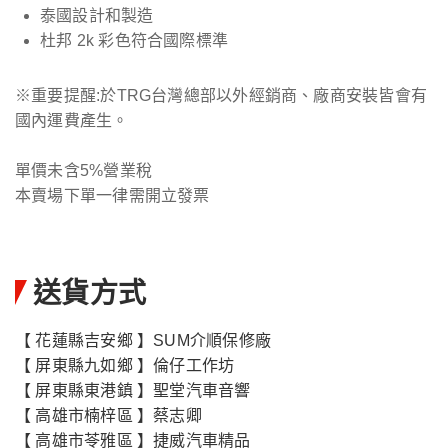
泰國設計和製造
杜邦 2k 彩色符合國際標準
※重要提醒:於TRG台灣總部以外經銷商、廠商安裝皆會有
國內運費產生。
單價未含5%營業稅
本賣場下單一律需開立發票
送貨方式
【 花蓮縣吉安鄉 】SUM介順保修廠
【 屏東縣九如鄉 】倫仔工作坊
【 屏東縣東港鎮 】聖堂汽車音響
【 高雄市楠梓區 】蔡志卿
【 高雄市苓雅區 】捷威汽車精品